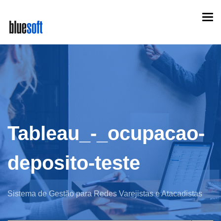
Skip
Togg
to
navi
main
content
Tableau_-_ocupacao-
deposito-teste
Sistema de Gestão para Redes Varejistas e Atacadistas