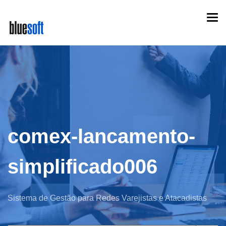
Skip
Togg
to
navi
main
content
comex-lancamento-
simplificado006
Sistema de Gestão para Redes Varejistas e Atacadistas