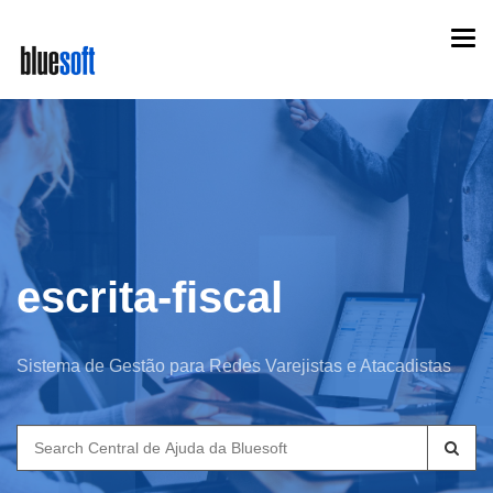
Skip
Togg
to
navi
main
content
escrita-fiscal
Sistema de Gestão para Redes Varejistas e Atacadistas
Search
for: