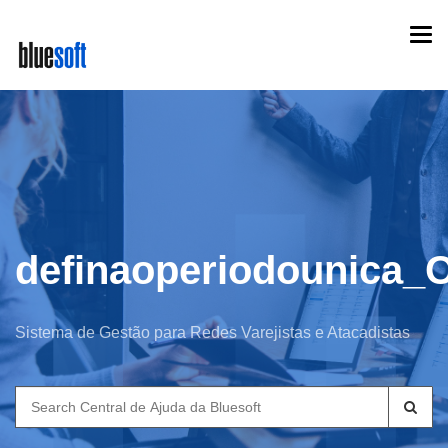
Skip
Togg
to
navi
main
content
definaoperiodounica_
Sistema de Gestão para Redes Varejistas e Atacadistas
Search
for: