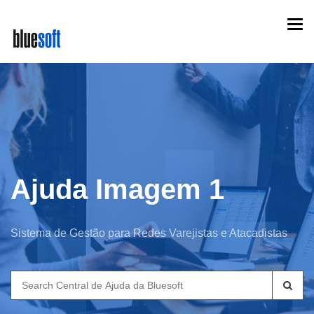
Skip
Togg
to
navi
main
content
Ajuda Imagem 1
Sistema de Gestão para Redes Varejistas e Atacadistas
Search
for: