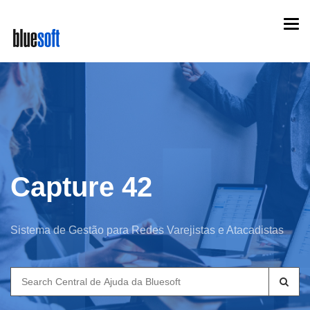
Skip
Togg
to
navi
main
content
Capture 42
Sistema de Gestão para Redes Varejistas e Atacadistas
Search
for: