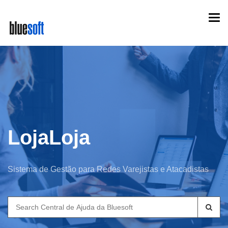
Skip
Togg
to
navi
main
content
LojaLoja
Sistema de Gestão para Redes Varejistas e Atacadistas
Search
for: