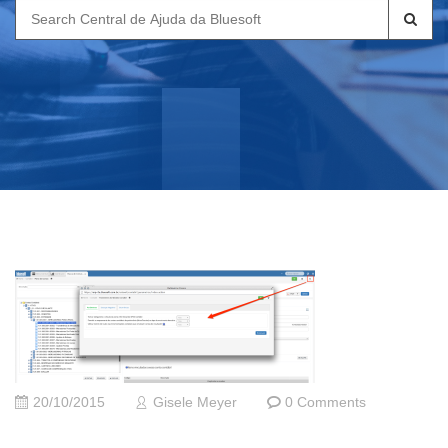
Search
for:
20/10/2015
Gisele Meyer
0 Comments