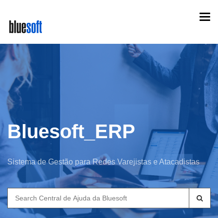
Skip
Togg
to
navi
main
content
Bluesoft_ERP
Sistema de Gestão para Redes Varejistas e Atacadistas
Search
for: