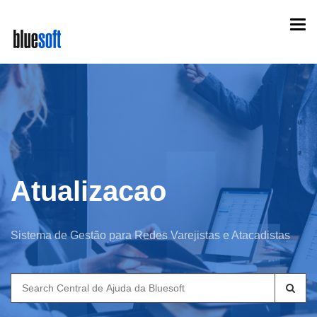
Skip
Togg
to
navi
main
content
Atualizacao
Sistema de Gestão para Redes Varejistas e Atacadistas
Search
for: