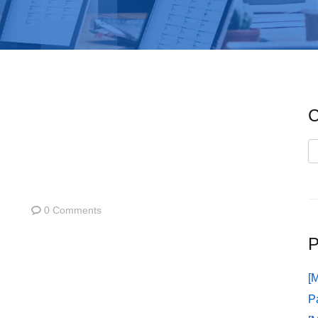
C
C
0 Comments
P
[
P