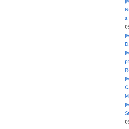
[
N
a
0
[
D
[
p
R
[
C
M
[
S
0