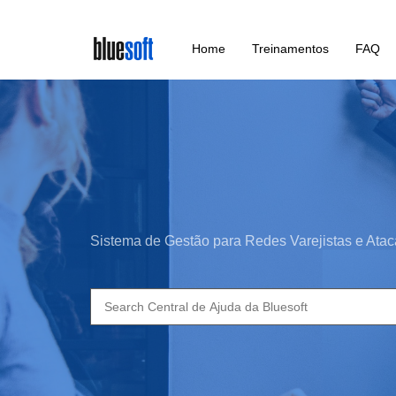
Skip
Home
Treinamentos
FAQ
to
main
content
Sistema de Gestão para Redes Varejistas e Atac
Search
for: