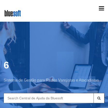
Skip
Togg
to
navi
main
content
6
Sistema de Gestão para Redes Varejistas e Atacadistas
Search
for: