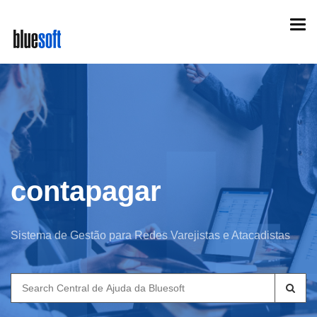
Skip
Togg
to
navi
main
content
contapagar
Sistema de Gestão para Redes Varejistas e Atacadistas
Search
for: