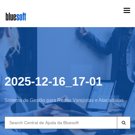
Skip
Togg
to
navi
main
content
2025-12-16_17-01
Sistema de Gestão para Redes Varejistas e Atacadistas
Search
for: