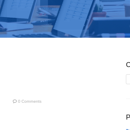
C
C
0 Comments
P