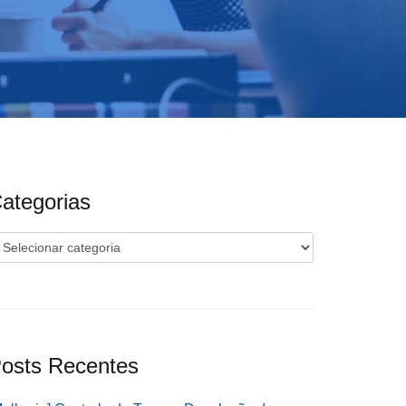
ategorias
ategorias
osts Recentes