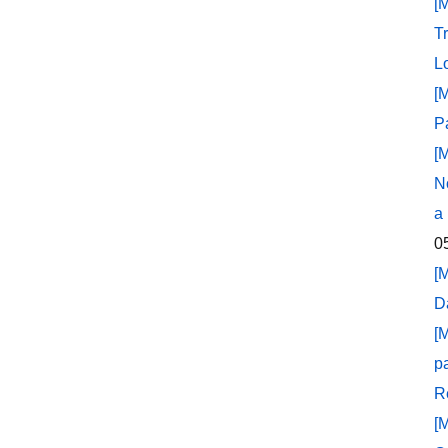
[
T
L
[
P
[
N
a
0
[
D
[
p
R
[