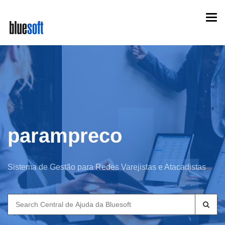
Skip
Togg
to
navi
main
content
parampreco
Sistema de Gestão para Redes Varejistas e Atacadistas
Search
for: