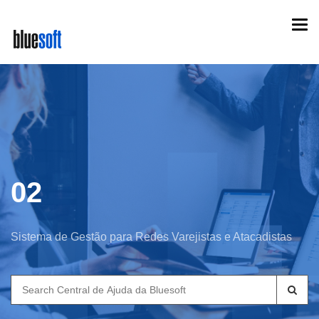
Skip
Togg
to
navi
main
content
02
Sistema de Gestão para Redes Varejistas e Atacadistas
Search
for: