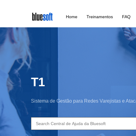
Skip
Home
Treinamentos
FAQ
to
main
content
T1
Sistema de Gestão para Redes Varejistas e Atac
Search
for: