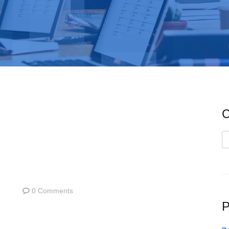
C
C
0 Comments
P