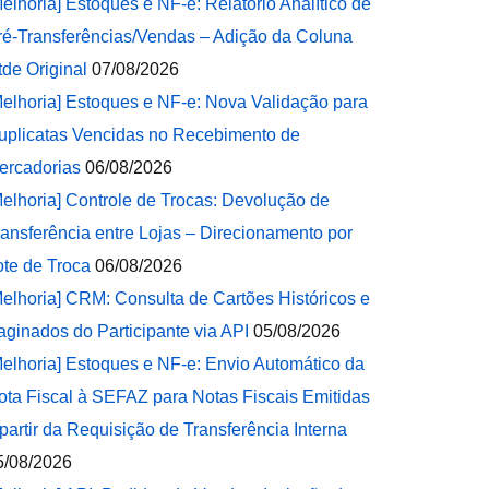
Melhoria] Estoques e NF-e: Relatório Analítico de
ré-Transferências/Vendas – Adição da Coluna
tde Original
07/08/2026
Melhoria] Estoques e NF-e: Nova Validação para
uplicatas Vencidas no Recebimento de
ercadorias
06/08/2026
Melhoria] Controle de Trocas: Devolução de
ransferência entre Lojas – Direcionamento por
ote de Troca
06/08/2026
Melhoria] CRM: Consulta de Cartões Históricos e
aginados do Participante via API
05/08/2026
Melhoria] Estoques e NF-e: Envio Automático da
ota Fiscal à SEFAZ para Notas Fiscais Emitidas
 partir da Requisição de Transferência Interna
5/08/2026