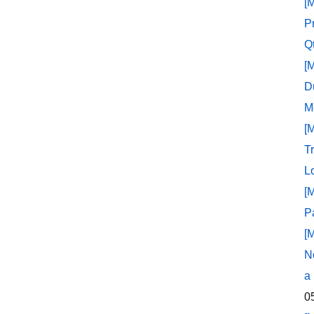
[
P
Q
[
D
M
[
T
L
[
P
[
N
a
0