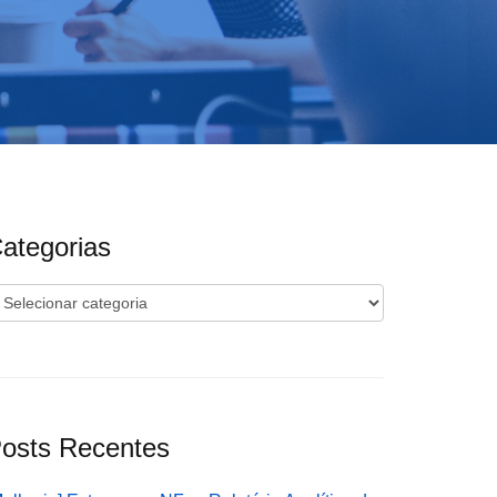
ategorias
ategorias
osts Recentes