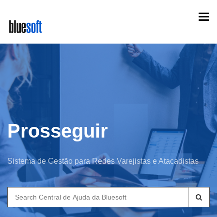
Skip
Togg
to
navi
main
content
Prosseguir
Sistema de Gestão para Redes Varejistas e Atacadistas
Search
for: