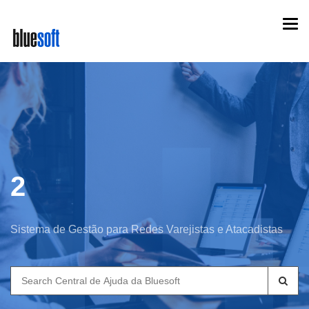
Skip
Togg
to
navi
main
content
2
Sistema de Gestão para Redes Varejistas e Atacadistas
Search
for: