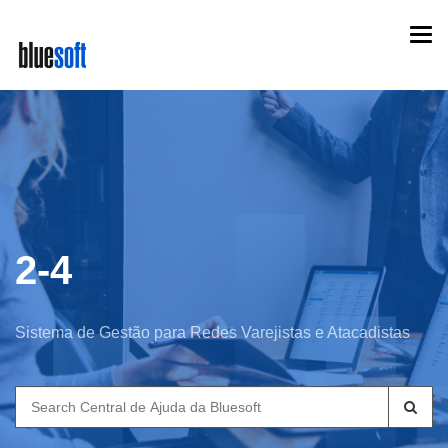
Skip
Togg
to
navi
main
content
2-4
Sistema de Gestão para Redes Varejistas e Atacadistas
Search
for: