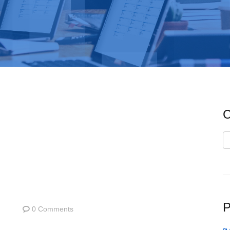
C
C
P
0 Comments