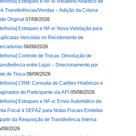
Melhoria] Estoques e NF-e: Relatório Analítico de
ré-Transferências/Vendas – Adição da Coluna
tde Original
07/08/2026
Melhoria] Estoques e NF-e: Nova Validação para
uplicatas Vencidas no Recebimento de
ercadorias
06/08/2026
Melhoria] Controle de Trocas: Devolução de
ransferência entre Lojas – Direcionamento por
ote de Troca
06/08/2026
Melhoria] CRM: Consulta de Cartões Históricos e
aginados do Participante via API
05/08/2026
Melhoria] Estoques e NF-e: Envio Automático da
ota Fiscal à SEFAZ para Notas Fiscais Emitidas
 partir da Requisição de Transferência Interna
5/08/2026