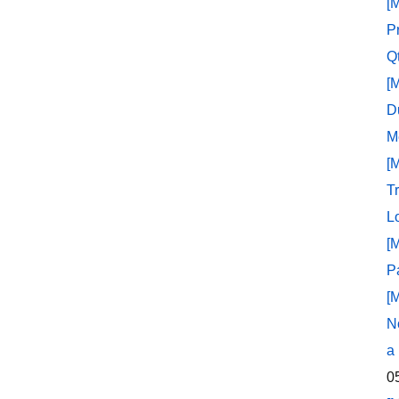
[
P
Q
[
D
M
[
T
L
[
P
[
N
a
0