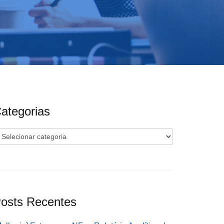
ategorias
ategorias
osts Recentes