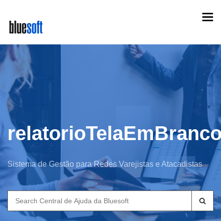
Skip
Togg
to
navi
main
content
relatorioTelaEmBranc
Sistema de Gestão para Redes Varejistas e Atacadistas
Search
for: