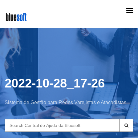
Skip
Togg
to
navi
main
content
2022-10-28_17-26
Sistema de Gestão para Redes Varejistas e Atacadistas
Search
for: