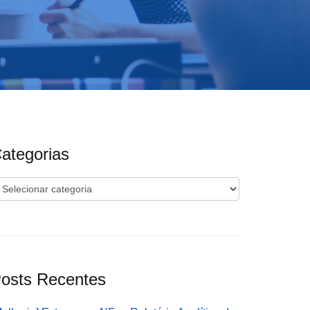
ategorias
ategorias
osts Recentes