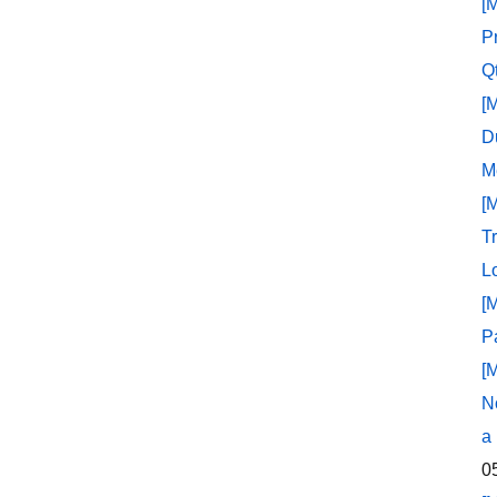
[
P
Q
[
D
M
[
T
L
[
P
[
N
a
0