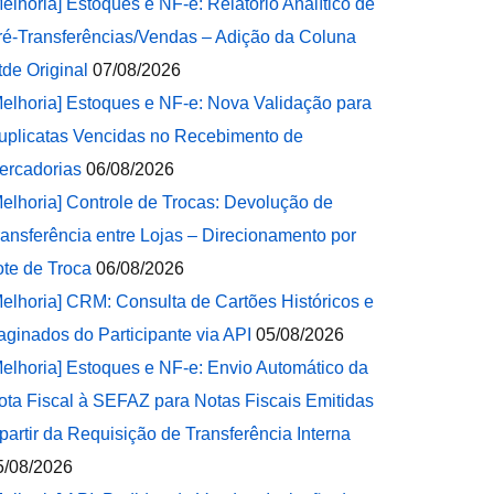
Melhoria] Estoques e NF-e: Relatório Analítico de
ré-Transferências/Vendas – Adição da Coluna
tde Original
07/08/2026
Melhoria] Estoques e NF-e: Nova Validação para
uplicatas Vencidas no Recebimento de
ercadorias
06/08/2026
Melhoria] Controle de Trocas: Devolução de
ransferência entre Lojas – Direcionamento por
ote de Troca
06/08/2026
Melhoria] CRM: Consulta de Cartões Históricos e
aginados do Participante via API
05/08/2026
Melhoria] Estoques e NF-e: Envio Automático da
ota Fiscal à SEFAZ para Notas Fiscais Emitidas
 partir da Requisição de Transferência Interna
5/08/2026