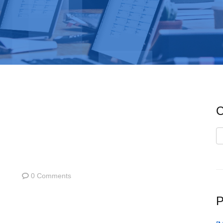
C
C
0 Comments
P