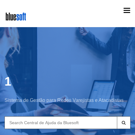
Skip
Togg
to
navi
main
content
1
Sistema de Gestão para Redes Varejistas e Atacadistas
Search
for: