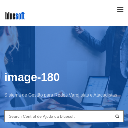
Skip
Togg
to
navi
main
content
image-180
Sistema de Gestão para Redes Varejistas e Atacadistas
Search
for: