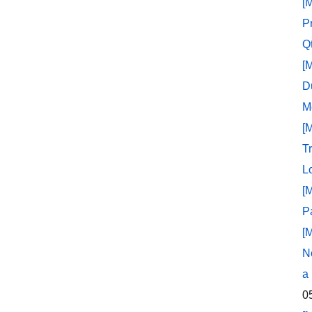
[
P
Q
[
D
M
[
T
L
[
P
[
N
a
0