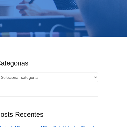
ategorias
ategorias
osts Recentes