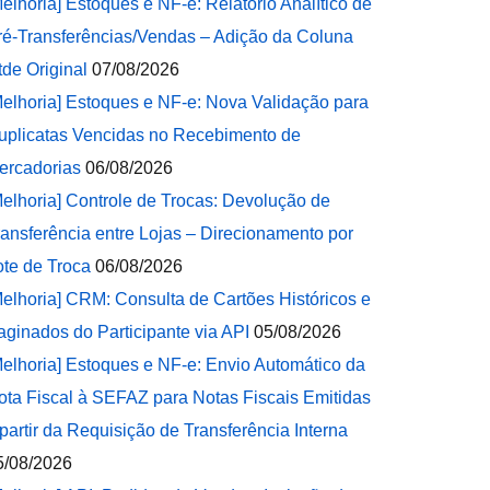
Melhoria] Estoques e NF-e: Relatório Analítico de
ré-Transferências/Vendas – Adição da Coluna
tde Original
07/08/2026
Melhoria] Estoques e NF-e: Nova Validação para
uplicatas Vencidas no Recebimento de
ercadorias
06/08/2026
Melhoria] Controle de Trocas: Devolução de
ransferência entre Lojas – Direcionamento por
ote de Troca
06/08/2026
Melhoria] CRM: Consulta de Cartões Históricos e
aginados do Participante via API
05/08/2026
Melhoria] Estoques e NF-e: Envio Automático da
ota Fiscal à SEFAZ para Notas Fiscais Emitidas
 partir da Requisição de Transferência Interna
5/08/2026