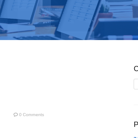
C
C
0 Comments
P