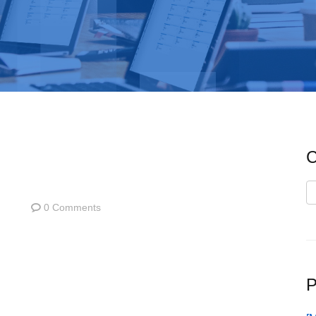
C
C
0 Comments
P