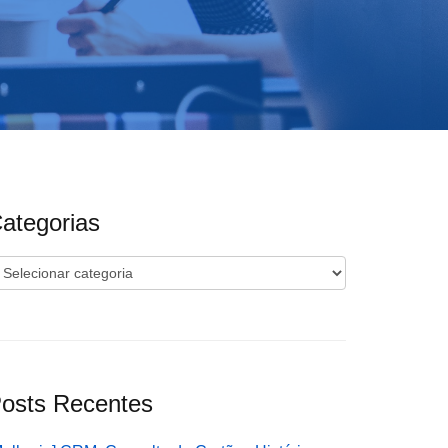
ategorias
ategorias
osts Recentes