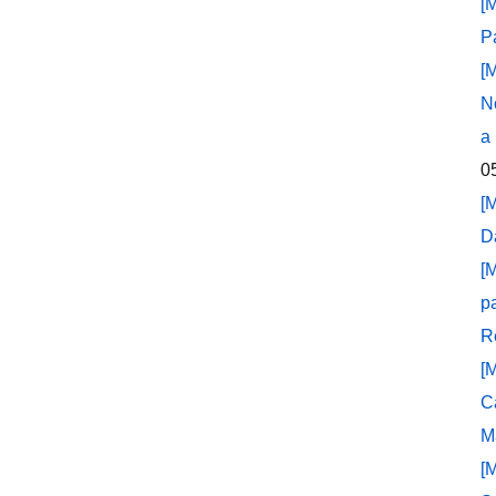
[
P
[
N
a
0
[
D
[
p
R
[
C
M
[