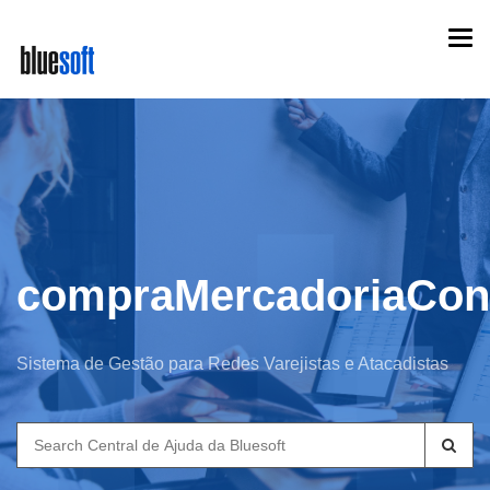
Skip
Togg
to
navi
main
content
compraMercadoriaCon
Sistema de Gestão para Redes Varejistas e Atacadistas
Search
for: