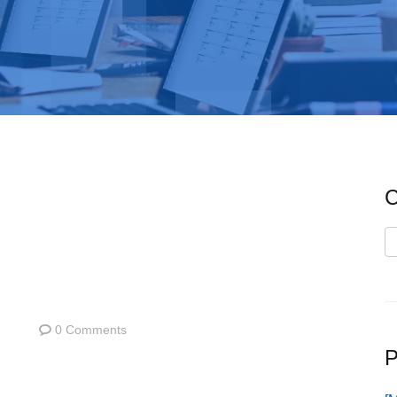
C
C
0 Comments
P