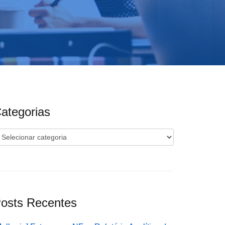
ategorias
ategorias
osts Recentes