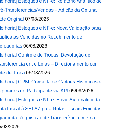
Melhoria] Estoques e NF-e: Relatório Analítico de
ré-Transferências/Vendas – Adição da Coluna
tde Original
07/08/2026
Melhoria] Estoques e NF-e: Nova Validação para
uplicatas Vencidas no Recebimento de
ercadorias
06/08/2026
Melhoria] Controle de Trocas: Devolução de
ransferência entre Lojas – Direcionamento por
ote de Troca
06/08/2026
Melhoria] CRM: Consulta de Cartões Históricos e
aginados do Participante via API
05/08/2026
Melhoria] Estoques e NF-e: Envio Automático da
ota Fiscal à SEFAZ para Notas Fiscais Emitidas
 partir da Requisição de Transferência Interna
5/08/2026