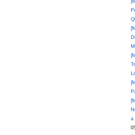
[
P
Q
[
D
M
[
T
L
[
P
[
N
a
0