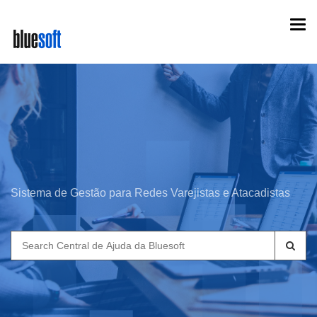
Skip
Togg
to
navi
main
content
Sistema de Gestão para Redes Varejistas e Atacadistas
Search
for: