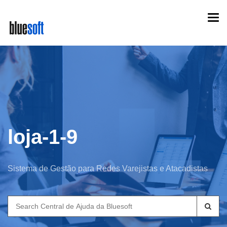
Skip
Togg
to
navi
main
content
loja-1-9
Sistema de Gestão para Redes Varejistas e Atacadistas
Search
for: