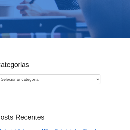
ategorias
ategorias
osts Recentes