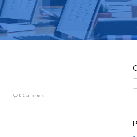
C
C
0 Comments
P