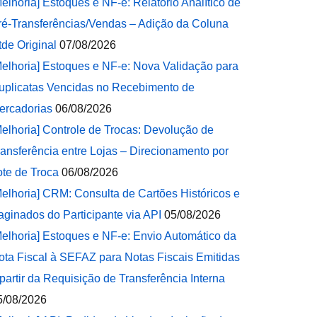
Melhoria] Estoques e NF-e: Relatório Analítico de
ré-Transferências/Vendas – Adição da Coluna
tde Original
07/08/2026
Melhoria] Estoques e NF-e: Nova Validação para
uplicatas Vencidas no Recebimento de
ercadorias
06/08/2026
Melhoria] Controle de Trocas: Devolução de
ransferência entre Lojas – Direcionamento por
ote de Troca
06/08/2026
Melhoria] CRM: Consulta de Cartões Históricos e
aginados do Participante via API
05/08/2026
Melhoria] Estoques e NF-e: Envio Automático da
ota Fiscal à SEFAZ para Notas Fiscais Emitidas
 partir da Requisição de Transferência Interna
5/08/2026