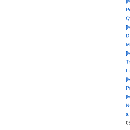
[
P
Q
[
D
M
[
T
L
[
P
[
N
a
0