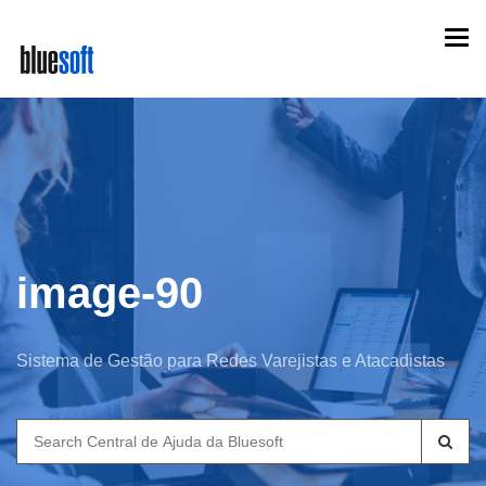
Skip
Togg
to
navi
main
content
image-90
Sistema de Gestão para Redes Varejistas e Atacadistas
Search
for: