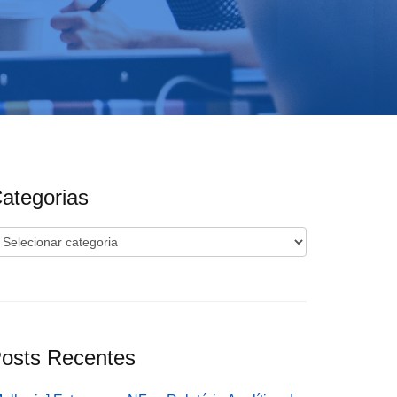
ategorias
ategorias
osts Recentes