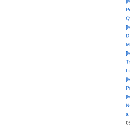
[
P
Q
[
D
M
[
T
L
[
P
[
N
a
0