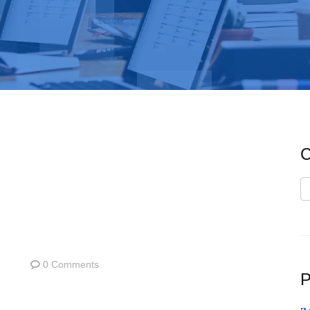
C
C
0 Comments
P