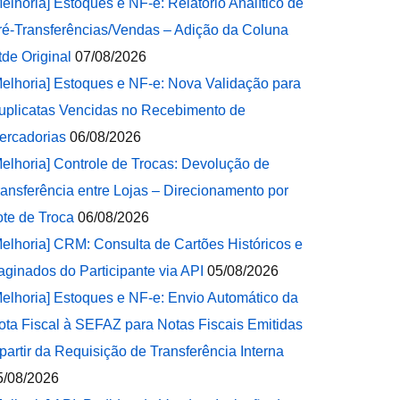
Melhoria] Estoques e NF-e: Relatório Analítico de
ré-Transferências/Vendas – Adição da Coluna
tde Original
07/08/2026
Melhoria] Estoques e NF-e: Nova Validação para
uplicatas Vencidas no Recebimento de
ercadorias
06/08/2026
Melhoria] Controle de Trocas: Devolução de
ransferência entre Lojas – Direcionamento por
ote de Troca
06/08/2026
Melhoria] CRM: Consulta de Cartões Históricos e
aginados do Participante via API
05/08/2026
Melhoria] Estoques e NF-e: Envio Automático da
ota Fiscal à SEFAZ para Notas Fiscais Emitidas
 partir da Requisição de Transferência Interna
5/08/2026