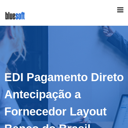
Skip
Togg
to
navi
main
content
EDI Pagamento Direto
Antecipação a
Fornecedor Layout