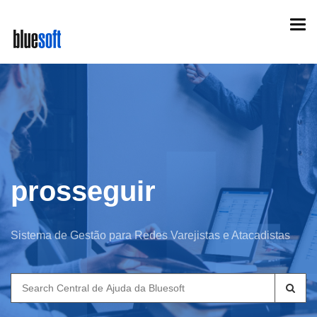
Skip
Togg
to
navi
main
content
prosseguir
Sistema de Gestão para Redes Varejistas e Atacadistas
Search
for: