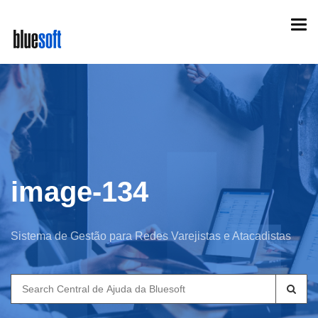
Skip
Togg
to
navi
main
content
image-134
Sistema de Gestão para Redes Varejistas e Atacadistas
Search
for: