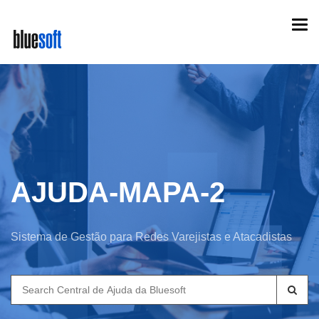
Skip
Togg
to
navi
main
content
AJUDA-MAPA-2
Sistema de Gestão para Redes Varejistas e Atacadistas
Search
for: