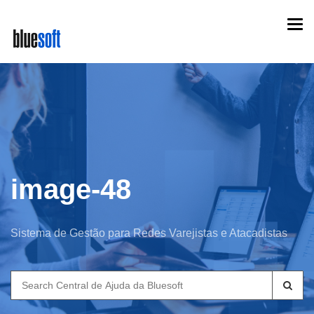
Skip
Togg
to
navi
main
content
image-48
Sistema de Gestão para Redes Varejistas e Atacadistas
Search
for: