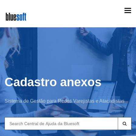
Skip
Togg
to
navi
main
content
Cadastro anexos
Sistema de Gestão para Redes Varejistas e Atacadistas
Search
for: