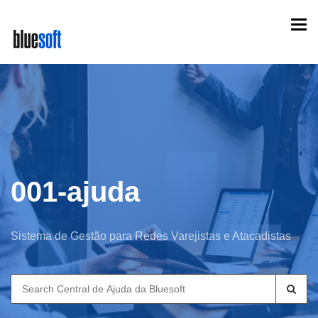
Skip
Togg
to
navi
main
content
001-ajuda
Sistema de Gestão para Redes Varejistas e Atacadistas
Search
for: