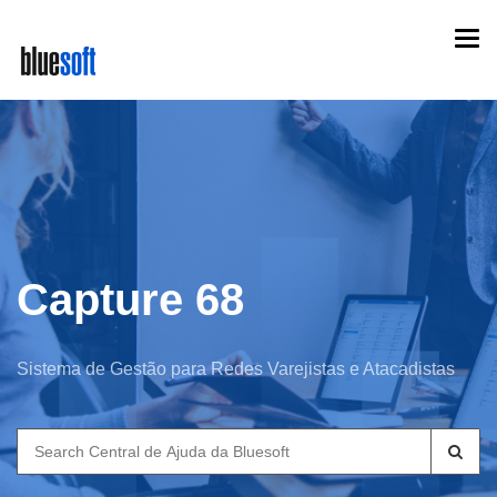
Skip
Togg
to
navi
main
content
Capture 68
Sistema de Gestão para Redes Varejistas e Atacadistas
Search
for: