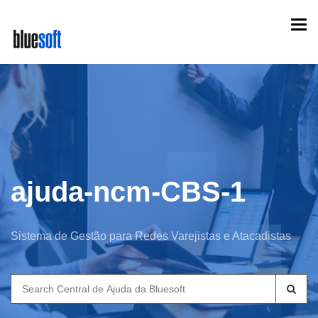
Skip
Togg
to
navi
main
content
ajuda-ncm-CBS-1
Sistema de Gestão para Redes Varejistas e Atacadistas
Search
for: