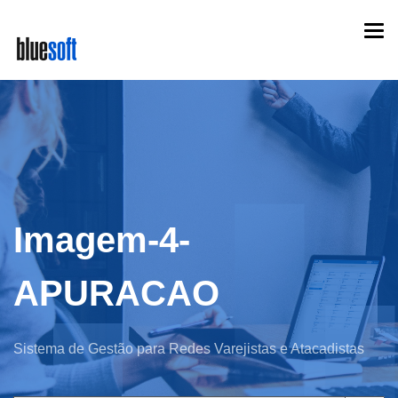
Skip
Togg
to
navi
main
content
Imagem-4-
APURACAO
Sistema de Gestão para Redes Varejistas e Atacadistas