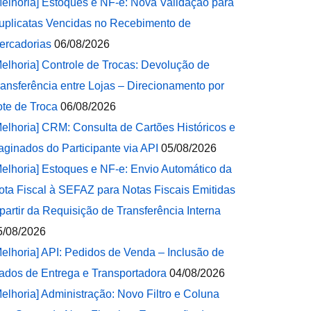
Melhoria] Estoques e NF-e: Nova Validação para
uplicatas Vencidas no Recebimento de
ercadorias
06/08/2026
Melhoria] Controle de Trocas: Devolução de
ransferência entre Lojas – Direcionamento por
ote de Troca
06/08/2026
Melhoria] CRM: Consulta de Cartões Históricos e
aginados do Participante via API
05/08/2026
Melhoria] Estoques e NF-e: Envio Automático da
ota Fiscal à SEFAZ para Notas Fiscais Emitidas
 partir da Requisição de Transferência Interna
5/08/2026
Melhoria] API: Pedidos de Venda – Inclusão de
ados de Entrega e Transportadora
04/08/2026
Melhoria] Administração: Novo Filtro e Coluna