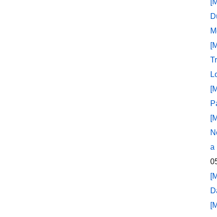
[
D
M
[
T
L
[
P
[
N
a
0
[
D
[