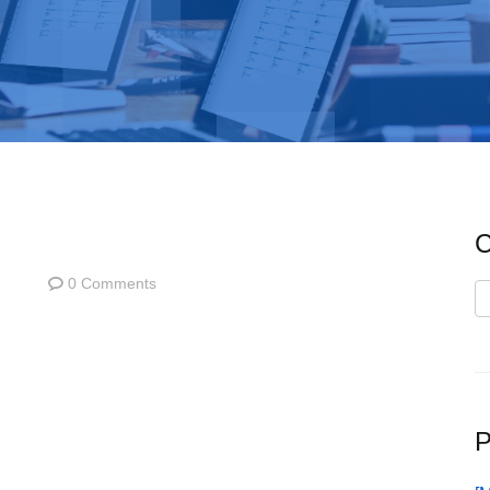
C
0 Comments
C
P