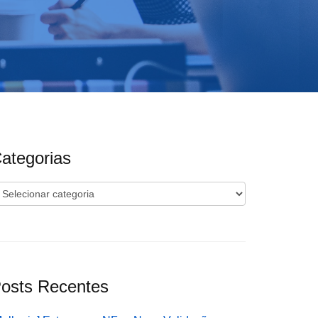
ategorias
ategorias
osts Recentes