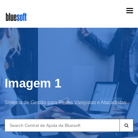
Skip
Togg
to
navi
main
content
Imagem 1
Sistema de Gestão para Redes Varejistas e Atacadistas
Search
for: