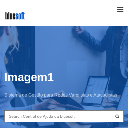
Skip
Togg
to
navi
main
content
Imagem1
Sistema de Gestão para Redes Varejistas e Atacadistas
Search
for: