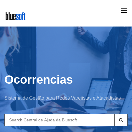
Skip
Togg
to
navi
main
content
Ocorrencias
Sistema de Gestão para Redes Varejistas e Atacadistas
Search
for: